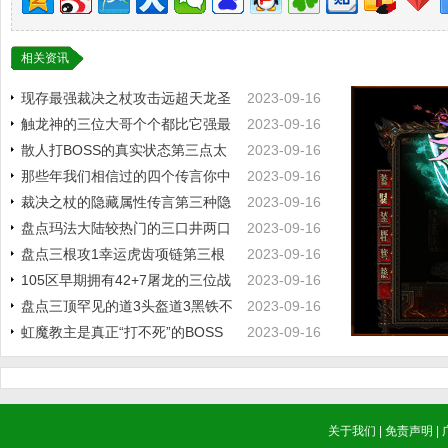
相关资讯
现存最强裁决之杖攻击远超天龙圣
2023-09-16
剑
触龙神的三位大哥个个都比它强最
2023-09-16
后
散人打BOSS的真实状态第三点太
2023-09-16
真实
那些年我们相信过的四个传言你中
2023-09-16
了
裁决之杖的隐藏属性传言第三种隐
2023-09-16
藏
盘点玛法大陆较热门的三口井两口
2023-09-16
在
盘点三根攻1幸运虎齿项链第三根
2023-09-16
疑
105区早期拥有42+7屠龙的三位战
2023-09-16
神
盘点三顶罕见的道3头盔道3黑铁不
2023-09-16
是
虹魔教主是真正“打不死”的BOSS
2023-09-16
关于我们
|
免责声明
|