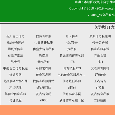
声明：本站图/文均来自于网
Copyright © 2018 - 2019 www.yh
zhaosf_传奇私服发布网
关于我们
|
免
新开合击传奇
找传奇私服
月卡传奇
最新传奇私服网
找sf传奇网站
今日新开私服
找sf传奇
传奇客户端
网页版传奇
仿盛大传奇私服
找私服
传奇私服架设
石墓阵走法
蝴蝶岛
超级变态传奇私服
养生食谱
战士强
无忧传奇
176
找sf
中变合击传奇私服
私服发布网
传奇私服123
变态传奇网站
妊娠疾病
传奇私发网
电信传奇私服发布网站
176传奇
热血传奇sf发布网
找传奇私服网站
传奇最新私服
王者传奇
牙齿护理
sf发布网站
sf网站
sf私服
单职业传奇私服
复古传奇吧
传奇私发布网
复古传奇私服
传说私服
sf666
新开传奇私服一区
二胎指南