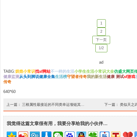
1
2
下一页
1/2
ad
TABG:
烘焙小常识
找sf网站
不一样的生活
小学生生活小常识大全
仿盛大网页
健康监测
从头到脚说健康全集
生活榜
守望者传奇
我的新生活
健康 测试
sf游戏
传奇
640*60
上一篇：
三根属性最接近的不同类幸运项链其…
下一篇：
类似天之
我觉得这篇文章很有用，我要分享给我的小伙伴…