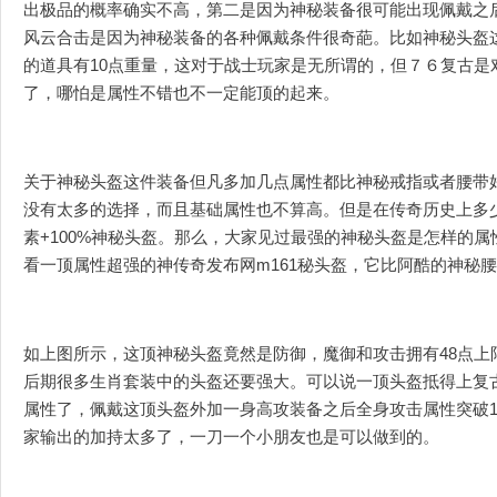
出极品的概率确实不高，第二是因为神秘装备很可能出现佩戴之
风云合击是因为神秘装备的各种佩戴条件很奇葩。比如神秘头盔
的道具有10点重量，这对于战士玩家是无所谓的，但７６复古是
了，哪怕是属性不错也不一定能顶的起来。
关于神秘头盔这件装备但凡多加几点属性都比神秘戒指或者腰带
没有太多的选择，而且基础属性也不算高。但是在传奇历史上多
素+100%神秘头盔。那么，大家见过最强的神秘头盔是怎样的
看一顶属性超强的神传奇发布网m161秘头盔，它比阿酷的神秘
如上图所示，这顶神秘头盔竟然是防御，魔御和攻击拥有48点上
后期很多生肖套装中的头盔还要强大。可以说一顶头盔抵得上复
属性了，佩戴这顶头盔外加一身高攻装备之后全身攻击属性突破1
家输出的加持太多了，一刀一个小朋友也是可以做到的。