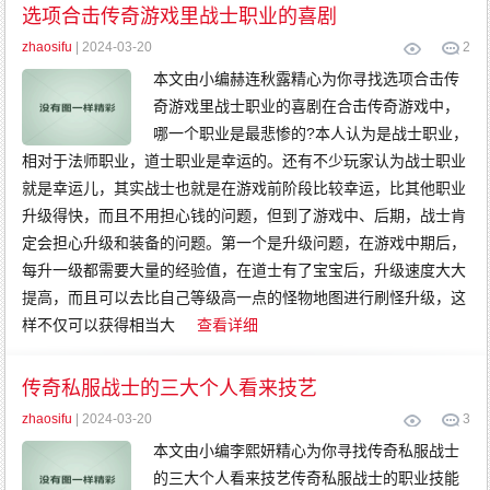
传
选项合击传奇游戏里战士职业的喜剧
奇
变
态
zhaosifu
| 2024-03-20
2
传
奇
本文由小编赫连秋露精心为你寻找选项合击传
网
通
奇游戏里战士职业的喜剧在合击传奇游戏中，
传
奇
哪一个职业是最悲惨的?本人认为是战士职业，
相对于法师职业，道士职业是幸运的。还有不少玩家认为战士职业
就是幸运儿，其实战士也就是在游戏前阶段比较幸运，比其他职业
升级得快，而且不用担心钱的问题，但到了游戏中、后期，战士肯
定会担心升级和装备的问题。第一个是升级问题，在游戏中期后，
每升一级都需要大量的经验值，在道士有了宝宝后，升级速度大大
提高，而且可以去比自己等级高一点的怪物地图进行刷怪升级，这
样不仅可以获得相当大
查看详细
传奇私服战士的三大个人看来技艺
zhaosifu
| 2024-03-20
3
本文由小编李熙妍精心为你寻找传奇私服战士
的三大个人看来技艺传奇私服战士的职业技能