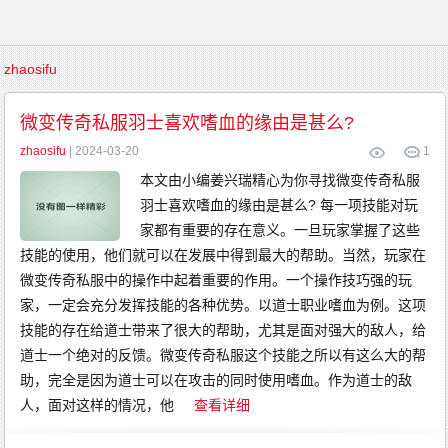
首
zhaosifu
页
传
微变传奇私服羽士喜欢嗜血的缘由是甚么?
奇
游
戏
zhaosifu
| 2024-03-20
1
复
古
传
本文由小编姜兴瑞精心为你寻找微变传奇私服
奇
新
羽士喜欢嗜血的缘由是甚么? 每一项技能对玩
开
传
家都有重要的存在意义。一旦玩家掌握了这些
奇
传
技能的使用，他们就可以在发展中得到最大的帮助。当然，玩家在
奇
发
微变传奇私服中的操作中起着重要的作用。一个操作技巧强的玩
布
精
家，一定会充分发挥技能的各种优势。以道士职业嗜血为例。这项
品
传
奇
技能的存在给道士带来了很大的帮助，尤其是面对强大的敌人，给
英
雄
道士一个绝对的反馈。微变传奇私服这个技能之所以有这么大的帮
传
奇
助，完全是因为道士可以在攻击的同时使用嗜血。作为道士的敌
金
币
人，面对这样的情况，他
查看详细
传
奇
中
变