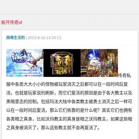
首
新开传奇sf
页
传
奇
困难生活的
| 2023-9-16 14:20:13
游
戏
复
古
传
奇
新
开
传
奇
传奇私
传
奇
服中各类大大小小的怪物被玩家消灭之后都可以在一段时间后复
发
布
精
活，也就是玩家说的刷新，而它们复活的原因是由于各大教主以及
品
传
黑暗意志的控制。包括玛法大陆中各类教主被勇士消灭之后一样可
奇
英
雄
以在一段时间后复活，那么它们依靠的是什么呢？其实它们也拥有
传
奇
各类暗之真身，比如沃玛教主的真身是暗之沃玛教主，如果这些暗
金
币
传
之真身被消灭了，那么这些教主就不会再复活了。
奇
中
变