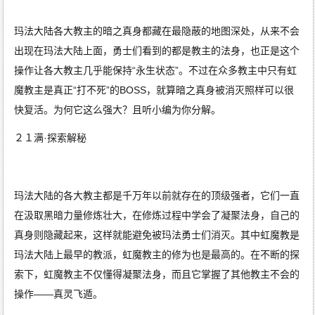
传
奇
变
态
玛法大陆各大教主的暗之真身都藏在最隐蔽的地图深处，从来不会
传
奇
出现在玛法大陆上面，勇士们看到的都是教主的法身，也正是这个
网
通
传
操作让各大教主几乎能保持“永生状态”。不过在众多教主中只有虹
奇
魔教主是真正“打不死”的BOSS，就算暗之真身被消灭照样可以很
快复活。为何它这么强大？且听小编为你分解。
２１满·探索解秘
玛法大陆的各大教主都是千万年以前就存在的顶级强者，它们一直
在汲取黑暗力量修炼壮大，在修炼过程中学会了凝聚法身，自己的
真身则隐藏起来，这样就能避免被玛法勇士们消灭。其中虹魔教是
玛法大陆上最早的教派，虹魔教主的修为也是最高的。在不断的探
索下，虹魔教主不仅懂得凝聚法身，而且它掌握了其他教主不会的
操作——真灵飞遁。