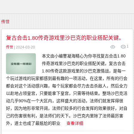
首
传世
页
传
奇
复古合击1.80传奇游戏里沙巴克的职业搭配关键。
游
戏
1
复
传世
| 2024-03-20
古
传
本文由小编謇凝海精心为你寻找复古合击1.80
奇
新
传奇游戏里沙巴克的职业搭配关键。复古合击
开
传
奇
1.80传奇这款游戏里的沙巴克激情战，是每一
传
奇
个玩过游戏的玩家都感到最有趣的一项活动，在这里，所有的行会
发
布
都会对这个活动感兴趣，每个玩家都会尽力去击杀敌人，然后全力
精
品
以赴地占领皇宫，只要能拿下皇宫，只需等待结束。整场沙巴克活
传
奇
动几乎90%在一个大区内，这样盛大的活动，法师们就发挥得很
英
雄
好，因为地形非常开阔，法师们较多的行会发挥的效果很好，对自
传
奇
己的伤害很有利，是法师们的天下。沙巴克内里除了法师最厉害
金
币
传
外，道士也成了最尴尬的职业
查看详细
奇
中
变