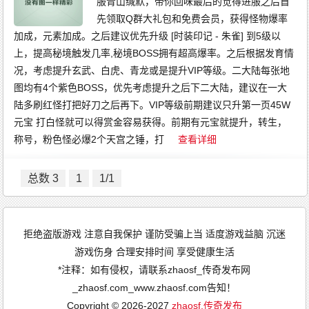
服青山缄默，带你回味最后的觉得进服之后首
先领取Q群大礼包和免费会员，获得怪物爆率
加成，元素加成。之后建议优先升级 [时装印记 - 朱雀] 到5级以
上，提高秘境触发几率,秘境BOSS拥有超高爆率。之后根据发育情
况，考虑提升玄武、白虎、青龙或是提升VIP等级。二大陆每张地
图均有4个紫色BOSS，优先考虑提升之后下二大陆，建议在一大
陆多刷红怪打把好刀之后再下。VIP等级前期建议只升第一页45W
元宝 打白怪就可以得赏金容易获得。前期有元宝就提升，转生，
称号，粉色怪必爆2个天宫之锤，打
查看详细
总数 3
1
1/1
拒绝盗版游戏 注意自我保护 谨防受骗上当 适度游戏益脑 沉迷
游戏伤身 合理安排时间 享受健康生活
*注释：如有侵权，请联系zhaosf_传奇发布网
_zhaosf.com_www.zhaosf.com告知！
Copyright © 2026-2027
zhaosf,传奇发布