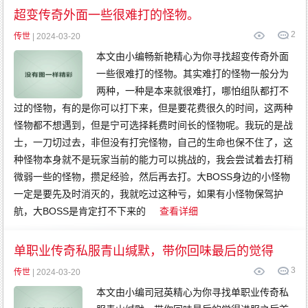
传
奇
超变传奇外面一些很难打的怪物。
变
态
2
传
传世
| 2024-03-20
奇
网
本文由小编畅新艳精心为你寻找超变传奇外面
通
传
一些很难打的怪物。其实难打的怪物一般分为
奇
两种，一种是本来就很难打，哪怕组队都打不
过的怪物，有的是你可以打下来，但是要花费很久的时间，这两种
怪物都不想遇到，但是宁可选择耗费时间长的怪物呢。我玩的是战
士，一刀切过去，非但没有打完怪物，自己的生命也保不住了，这
种怪物本身就不是玩家当前的能力可以挑战的，我会尝试着去打稍
微弱一些的怪物，攒足经验，然后再去打。大BOSS身边的小怪物
一定是要先及时消灭的，我就吃过这种亏，如果有小怪物保驾护
航，大BOSS是肯定打不下来的
查看详细
单职业传奇私服青山缄默，带你回味最后的觉得
3
传世
| 2024-03-20
本文由小编司冠英精心为你寻找单职业传奇私