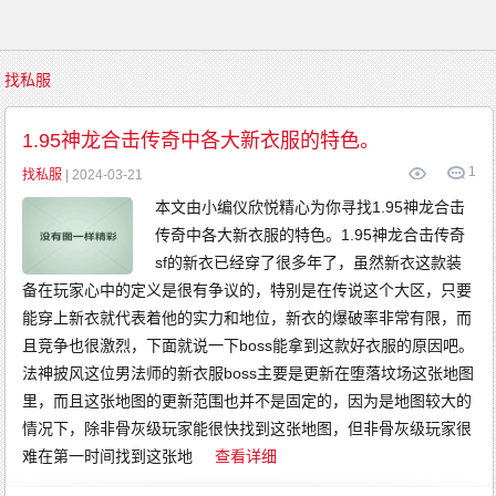
首
找私服
页
传
奇
1.95神龙合击传奇中各大新衣服的特色。
游
戏
1
复
找私服
| 2024-03-21
古
传
本文由小编仪欣悦精心为你寻找1.95神龙合击
奇
新
传奇中各大新衣服的特色。1.95神龙合击传奇
开
传
奇
sf的新衣已经穿了很多年了，虽然新衣这款装
传
奇
备在玩家心中的定义是很有争议的，特别是在传说这个大区，只要
发
布
能穿上新衣就代表着他的实力和地位，新衣的爆破率非常有限，而
精
品
且竞争也很激烈，下面就说一下boss能拿到这款好衣服的原因吧。
传
奇
法神披风这位男法师的新衣服boss主要是更新在堕落坟场这张地图
英
雄
里，而且这张地图的更新范围也并不是固定的，因为是地图较大的
传
奇
情况下，除非骨灰级玩家能很快找到这张地图，但非骨灰级玩家很
金
币
传
难在第一时间找到这张地
查看详细
奇
中
变