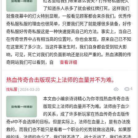
红名会给我们带来甚么丧失? 打传奇私服玩久
了知道杀人杀多了就会被红牌打死，这样我们
就像夜幕中的灯火特别显眼，一般看见顾客都会来杀我们。优秀传
奇私服私服的理由也很简单，只要我们死了就能爆很多装备，好传
奇私服好传奇私服这是一种快速提高自己的方法。事实上，当自己
在传奇世界中占有相当高的位置时，你也会发现，原来自己已不知
在这里死了多少次，当这件事发生时，我们自身都会受到较大影
响，可见，死亡对我们的负面影响还是比较严重的。热血沸腾的传
奇网站我们可以看到，自
查看详细
热血传奇合击版现实上法师的血量并不为难。
4
找私服
| 2024-03-20
本文由小编余诗诗精心为你寻找热血传奇合击
版现实上法师的血量并不为难。法师由于血少
的关系，成了许多新玩家在热血传奇合击版传
奇sf中不会选择的目标。但是实际上，法师在血量上，是有办法挽
救的，而我们也不能只是看着一个职业的劣势就做出选择。如果那
样的话，法师的血少了，我们就不选了，战士近战了，我们也不选