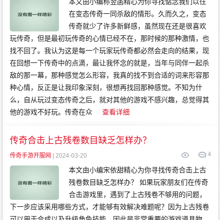
本文由小编称翌菡精心为你寻找惦念我们以往
在变态传奇一同杀敌的情形。久而久之，变态
传奇就少了许多新鲜感，虽然现在还是很喜欢
玩传奇，但是最初玩传奇的心情已经不在，那时候的那种激情，也
找不回了。我认为这是每一个玩家玩传奇都必然会走向的结果，现
在回想一下传奇中的点滴，最让我怀念的就是，当年与同伴一起杀
敌的那一幕，那种感觉怎么形容，我真的找不到合适的词来形容那
种心情，反正是让我印象深刻，很想再找回那种感觉。不知为什
么，自从玩过变态传奇之后，就对其他的游戏不感兴趣，总觉得其
他的游戏不好玩。传奇在众
查看详细
传奇合击上古残卷数目缺乏怎样办？
4
传奇手游开服网
| 2024-03-20
本文由小编宋依甜精心为你寻找传奇合击上古
残卷数目缺乏怎样办？ 如果玩家朋友们在传奇
合击游戏里，遇到了上古残卷不够用的问题，
下一步应该采用哪些方式，才能够有效解决难题呢？因为上古残卷
可以用于合成以及升级角色技能，因此是非常重要的游戏道具物