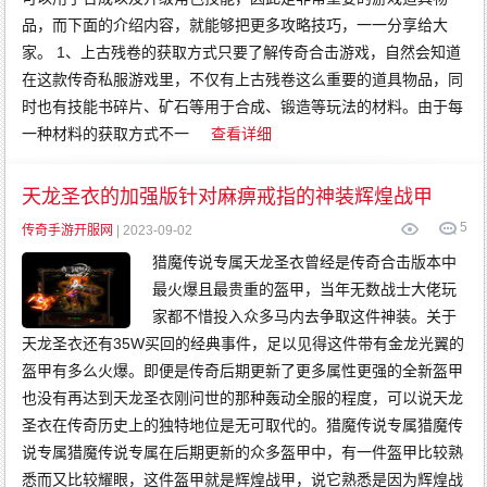
品，而下面的介绍内容，就能够把更多攻略技巧，一一分享给大
家。 1、上古残卷的获取方式只要了解传奇合击游戏，自然会知道
在这款传奇私服游戏里，不仅有上古残卷这么重要的道具物品，同
时也有技能书碎片、矿石等用于合成、锻造等玩法的材料。由于每
一种材料的获取方式不一
查看详细
天龙圣衣的加强版针对麻痹戒指的神装辉煌战甲
5
传奇手游开服网
| 2023-09-02
猎魔传说专属天龙圣衣曾经是传奇合击版本中
最火爆且最贵重的盔甲，当年无数战士大佬玩
家都不惜投入众多马内去争取这件神装。关于
天龙圣衣还有35W买回的经典事件，足以见得这件带有金龙光翼的
盔甲有多么火爆。即便是传奇后期更新了更多属性更强的全新盔甲
也没有再达到天龙圣衣刚问世的那种轰动全服的程度，可以说天龙
圣衣在传奇历史上的独特地位是无可取代的。猎魔传说专属猎魔传
说专属猎魔传说专属在后期更新的众多盔甲中，有一件盔甲比较熟
悉而又比较耀眼，这件盔甲就是辉煌战甲，说它熟悉是因为辉煌战