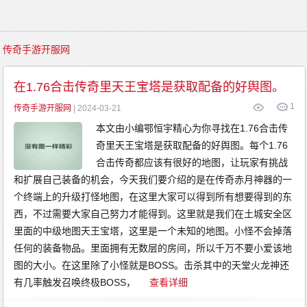
首
传奇手游开服网
页
传
奇
在1.76合击传奇里天王宝塔是获取配备的好舆图。
游
戏
1
复
传奇手游开服网
| 2024-03-21
古
传
本文由小编鄂恒宇精心为你寻找在1.76合击传
奇
新
奇里天王宝塔是获取配备的好舆图。每个1.76
开
传
奇
合击传奇都应该有很好的地图，让玩家有挑战
传
奇
和扩展自己装备的机会，今天我们要介绍的是在传奇赤月神器的一
发
布
个终端上的升级打怪地图，在这里大家可以得到所有想要得到的东
精
品
西，不过需要大家自己努力才能得到。这里就是我们在土城安全区
传
奇
里面的中级地图天王宝塔，这里是一个未知的地图。小怪不会掉落
英
雄
任何的装备物品。里面拥有无数层的房间，所以千万不要小爱该地
传
奇
图的大小。在这里除了小怪就是BOSS。击杀其中的天堂火龙神还
金
币
传
有几率触发召唤终极BOSS，
查看详细
奇
中
变