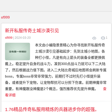
首
sf999
页
传
新开私服传奇土城沙漠引见
奇
游
戏
sf999
| 2024-03-20
1
复
古
传
本文由小编隐景景精心为你寻找新开私服传奇
奇
新
土城沙漠引见基础起步：先到主城小地图，各
开
传
种打小怪，凡是有向上箭头的装备全都更换佩
奇
传
戴上。稳定提升自身的战斗力，凑到300点战斗力就可以下二大陆
奇
发
了，然后根据战力值下图。进入二大陆比奇城后地图将会刷新专属
布
精
boss，专属boss非常非常强力，前期打不过时先打小怪提升装
品
传
奇
备，或者提升下宠物，让宠物帮抗可以分担下伤害。前期神魔非常
英
雄
重要，有神魔跟没神魔是2个概念，强烈推荐优先提升神魔。
查
传
奇
看详细
金
币
传
奇
中
1.76精品传奇私服用精炼的兵器进步你的超强。
变