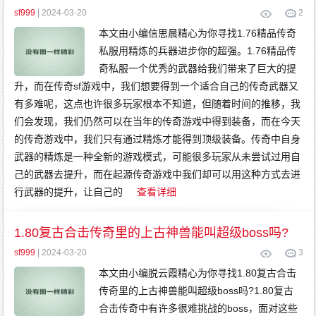
传
奇
sf999
| 2024-03-20
2
变
态
本文由小编信思晨精心为你寻找1.76精品传奇
传
奇
私服用精炼的兵器进步你的超强。1.76精品传
网
通
奇私服一个优秀的武器给我们带来了巨大的提
传
奇
升，而在传奇sf游戏中，我们想要得到一个适合自己的传奇武器又
有多难呢，这点也许很多玩家根本不知道，但随着时间的推移，我
们会发现，我们仍然可以在当年的传奇游戏中得到装备，而在今天
的传奇游戏中，我们只有通过精炼才能得到顶级装备。传奇中自身
武器的精炼是一种全新的游戏模式，可能很多玩家从未尝试过用自
己的武器去提升，而在起源传奇游戏中我们却可以用这种方式去进
行武器的提升，让自己的
查看详细
1.80复古合击传奇里的上古神兽能叫超级boss吗?
sf999
| 2024-03-20
3
本文由小编脱云霞精心为你寻找1.80复古合击
传奇里的上古神兽能叫超级boss吗?1.80复古
合击传奇中有许多很难挑战的boss，面对这些