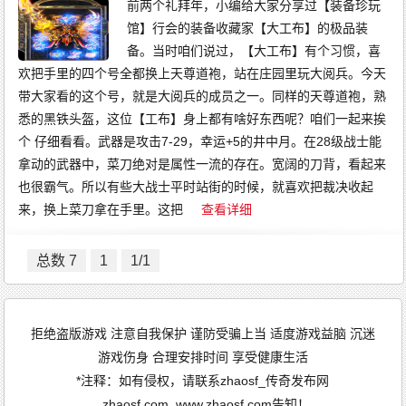
前两个礼拜年，小编给大家分享过【装备珍玩
馆】行会的装备收藏家【大工布】的极品装
备。当时咱们说过，【大工布】有个习惯，喜
欢把手里的四个号全都换上天尊道袍，站在庄园里玩大阅兵。今天
带大家看的这个号，就是大阅兵的成员之一。同样的天尊道袍，熟
悉的黑铁头盔，这位【工布】身上都有啥好东西呢？咱们一起来挨
个 仔细看看。武器是攻击7-29，幸运+5的井中月。在28级战士能
拿动的武器中，菜刀绝对是属性一流的存在。宽阔的刀背，看起来
也很霸气。所以有些大战士平时站街的时候，就喜欢把裁决收起
来，换上菜刀拿在手里。这把
查看详细
总数 7
1
1/1
拒绝盗版游戏 注意自我保护 谨防受骗上当 适度游戏益脑 沉迷
游戏伤身 合理安排时间 享受健康生活
*注释：如有侵权，请联系zhaosf_传奇发布网
_zhaosf.com_www.zhaosf.com告知！