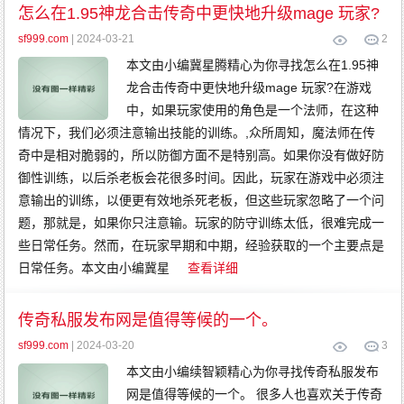
传
怎么在1.95神龙合击传奇中更快地升级mage 玩家?
奇
变
态
sf999.com
| 2024-03-21
2
传
奇
本文由小编冀星腾精心为你寻找怎么在1.95神
网
通
龙合击传奇中更快地升级mage 玩家?在游戏
传
奇
中，如果玩家使用的角色是一个法师，在这种
情况下，我们必须注意输出技能的训练。,众所周知，魔法师在传
奇中是相对脆弱的，所以防御方面不是特别高。如果你没有做好防
御性训练，以后杀老板会花很多时间。因此，玩家在游戏中必须注
意输出的训练，以便更有效地杀死老板，但这些玩家忽略了一个问
题，那就是，如果你只注意输。玩家的防守训练太低，很难完成一
些日常任务。然而，在玩家早期和中期，经验获取的一个主要点是
日常任务。本文由小编冀星
查看详细
传奇私服发布网是值得等候的一个。
sf999.com
| 2024-03-20
3
本文由小编续智颖精心为你寻找传奇私服发布
网是值得等候的一个。 很多人也喜欢关于传奇