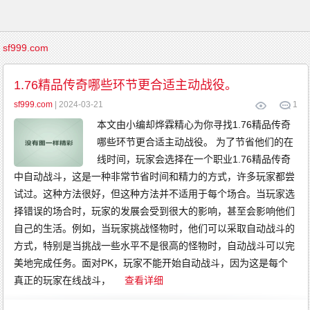
首
sf999.com
页
传
1.76精品传奇哪些环节更合适主动战役。
奇
游
戏
sf999.com
| 2024-03-21
1
复
古
传
本文由小编却烨霖精心为你寻找1.76精品传奇
奇
新
哪些环节更合适主动战役。 为了节省他们的在
开
传
线时间，玩家会选择在一个职业1.76精品传奇
奇
传
中自动战斗，这是一种非常节省时间和精力的方式，许多玩家都尝
奇
发
试过。这种方法很好，但这种方法并不适用于每个场合。当玩家选
布
精
择错误的场合时，玩家的发展会受到很大的影响，甚至会影响他们
品
传
奇
自己的生活。例如，当玩家挑战怪物时，他们可以采取自动战斗的
英
雄
方式，特别是当挑战一些水平不是很高的怪物时，自动战斗可以完
传
奇
美地完成任务。面对PK，玩家不能开始自动战斗，因为这是每个
金
币
真正的玩家在线战斗，
查看详细
传
奇
中
变