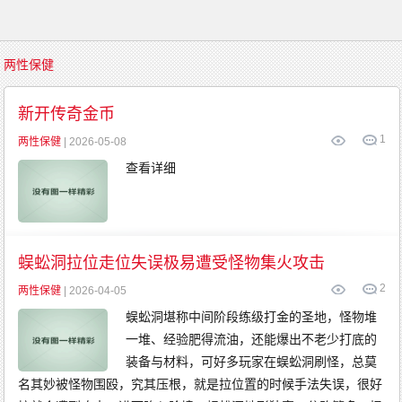
首
两性保健
页
传
奇
新开传奇金币
游
戏
1
复
两性保健
| 2026-05-08
古
传
查看详细
奇
新
开
传
奇
传
奇
发
布
蜈蚣洞拉位走位失误极易遭受怪物集火攻击
精
品
传
2
两性保健
| 2026-04-05
奇
英
雄
蜈蚣洞堪称中间阶段练级打金的圣地，怪物堆
传
奇
一堆、经验肥得流油，还能爆出不老少打底的
金
币
装备与材料，可好多玩家在蜈蚣洞刷怪，总莫
传
奇
名其妙被怪物围殴，究其压根，就是拉位置的时候手法失误，很好
中
变