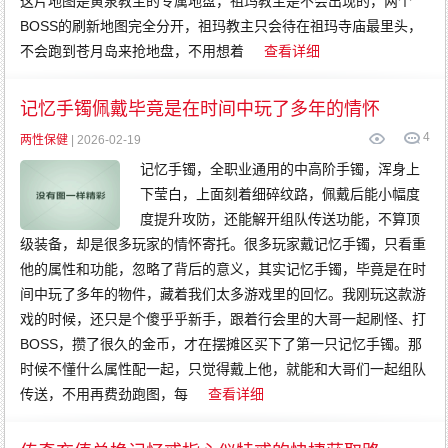
这片地图是黄泉教主的专属地盘，祖玛教主是不会出现的，两个
BOSS的刷新地图完全分开，祖玛教主只会待在祖玛寺庙最里头，
不会跑到苍月岛来抢地盘，不用想着
查看详细
记忆手镯佩戴毕竟是在时间中玩了多年的情怀
4
两性保健
| 2026-02-19
记忆手镯，全职业通用的中高阶手镯，浑身上
下莹白，上面刻着细碎纹路，佩戴后能小幅度
度提升攻防，还能解开组队传送功能，不算顶
级装备，却是很多玩家的情怀寄托。很多玩家戴记忆手镯，只看重
他的属性和功能，忽略了背后的意义，其实记忆手镯，毕竟是在时
间中玩了多年的物件，藏着我们太多游戏里的回忆。我刚玩这款游
戏的时候，还只是个傻乎乎新手，跟着行会里的大哥一起刷怪、打
BOSS，攒了很久的金币，才在摆摊区买下了第一只记忆手镯。那
时候不懂什么属性配一起，只觉得戴上他，就能和大哥们一起组队
传送，不用再费劲跑图，每
查看详细