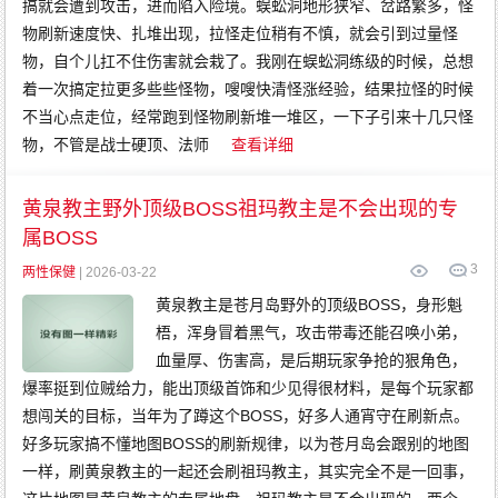
搞就会遭到攻击，进而陷入险境。蜈蚣洞地形狭窄、岔路繁多，怪
传
奇
物刷新速度快、扎堆出现，拉怪走位稍有不慎，就会引到过量怪
变
态
传
物，自个儿扛不住伤害就会栽了。我刚在蜈蚣洞练级的时候，总想
奇
网
着一次搞定拉更多些些怪物，嗖嗖快清怪涨经验，结果拉怪的时候
通
传
不当心点走位，经常跑到怪物刷新堆一堆区，一下子引来十几只怪
奇
物，不管是战士硬顶、法师
查看详细
黄泉教主野外顶级BOSS祖玛教主是不会出现的专
属BOSS
3
两性保健
| 2026-03-22
黄泉教主是苍月岛野外的顶级BOSS，身形魁
梧，浑身冒着黑气，攻击带毒还能召唤小弟，
血量厚、伤害高，是后期玩家争抢的狠角色，
爆率挺到位贼给力，能出顶级首饰和少见得很材料，是每个玩家都
想闯关的目标，当年为了蹲这个BOSS，好多人通宵守在刷新点。
好多玩家搞不懂地图BOSS的刷新规律，以为苍月岛会跟别的地图
一样，刷黄泉教主的一起还会刷祖玛教主，其实完全不是一回事，