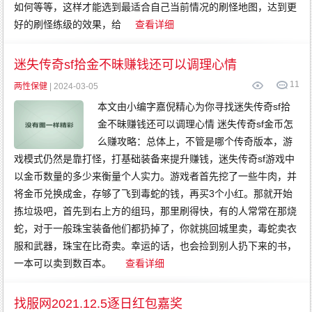
如何等等，这样才能选到最适合自己当前情况的刷怪地图，达到更
好的刷怪练级的效果，给
查看详细
迷失传奇sf拾金不昧赚钱还可以调理心情
11
两性保健
| 2024-03-05
本文由小编字嘉倪精心为你寻找迷失传奇sf拾
金不昧赚钱还可以调理心情 迷失传奇sf金币怎
么赚攻略：总体上，不管是哪个传奇版本，游
戏模式仍然是靠打怪，打基础装备来提升赚钱，迷失传奇sf游戏中
以金币数量的多少来衡量个人实力。游戏者首先挖了一些牛肉，并
将金币兑换成金，存够了飞到毒蛇的钱，再买3个小红。那就开始
拣垃圾吧，首先到右上方的组玛，那里刷得快，有的人常常在那烧
蛇，对于一般珠宝装备他们都扔掉了，你就挑回城里卖，毒蛇卖衣
服和武器，珠宝在比奇卖。幸运的话，也会捡到别人扔下来的书，
一本可以卖到数百本。
查看详细
找服网2021.12.5逐日红包嘉奖