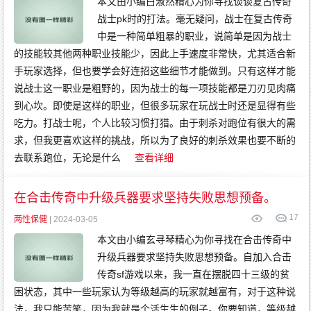
本文由小编白淑然精心为你寻找谈谈复古传奇
战士pk时的打法。毫无疑问，战士在复古传奇
中是一种简单粗暴的职业，说简单是因为战士
的技能较其他两种职业技能少，因此上手速度非常快，尤其适合新
手玩家选择，但也要学会好连招这些细节才能做到。只有这样才能
说战士这一职业是粗野的，因为战士的每一项技能都是刀刃见肉痛
到心坎。即使是这样的职业，但很多玩家在玩战士时还是显得有些
吃力。打战士呢，个人比较习惯打猎。由于刺杀对跑位有很大的需
求，但我更喜欢这样的挑战，所以为了良好的刺杀效果也要不断的
去联系跑位，无论是什么
查看详细
在合击传奇中升级兵器要求坚持失败思想预备。
17
两性保健
| 2024-03-05
本文由小编玄寻琴精心为你寻找在合击传奇中
升级兵器要求坚持失败思想预备。自加入合击
传奇sf游戏以来，我一直在摆脱四十三级的贫
困状态，其中一些玩家认为等级越高的玩家就越富有，对于这种说
法，我只能苦笑，因为我就是个活生生的例子。你要知道，等级越