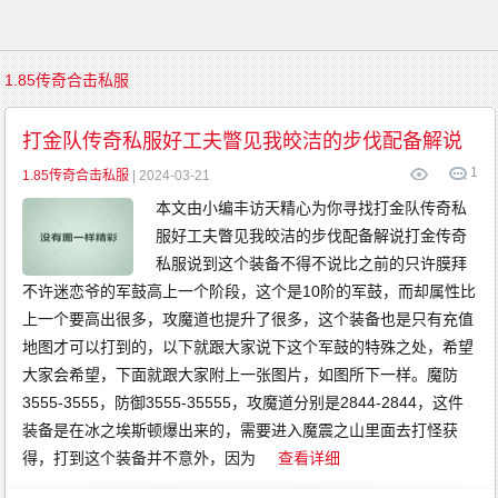
首
1.85传奇合击私服
页
传
奇
打金队传奇私服好工夫瞥见我皎洁的步伐配备解说
游
戏
1
复
1.85传奇合击私服
| 2024-03-21
古
传
本文由小编丰访天精心为你寻找打金队传奇私
奇
新
服好工夫瞥见我皎洁的步伐配备解说打金传奇
开
传
奇
私服说到这个装备不得不说比之前的只许膜拜
传
奇
不许迷恋爷的军鼓高上一个阶段，这个是10阶的军鼓，而却属性比
发
布
上一个要高出很多，攻魔道也提升了很多，这个装备也是只有充值
精
品
地图才可以打到的，以下就跟大家说下这个军鼓的特殊之处，希望
传
奇
大家会希望，下面就跟大家附上一张图片，如图所下一样。魔防
英
雄
3555-3555，防御3555-35555，攻魔道分别是2844-2844，这件
传
奇
装备是在冰之埃斯顿爆出来的，需要进入魔震之山里面去打怪获
金
币
传
得，打到这个装备并不意外，因为
查看详细
奇
中
变