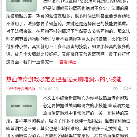
法师怎么节俭蓝药?总说法师耗费红药比较多，
但是法师耗费的蓝药也绝对不会少，法师的魔
法技能越厉害，耗费的蓝值就越多，很多时候法师甚至会觉得药物
不够用了，法师想要节省蓝药，关键还是选择自己的技能要慎重。
对于法师来说，在药物不够的情况下当然要去节省药物的，那么法
师如何节省药物呢?我们尽量不要选择耗蓝太多的技能，比如说对
付那种小怪，其实就用不上多么厉害的技能，如果小怪真的很多的
话，放几个火墙就比较好吧，又能烧怪又节省蓝药啊。反正在打怪
这方面，我们一直讲究一
查看详细
热血传奇游戏必定要把握过关幽暗洞穴的小技能
4
1.85传奇合击私服
| 2024-03-20
本文由小编靳新霞精心为你寻找热血传奇游戏
必定要把握过关幽暗洞穴的小技能 幽暗洞穴是
热血传奇游戏中非常流行的一关，其独特的玩
法，各种丰厚的奖励，吸引了许多小伙伴一起约战。但要顺利通过
幽暗洞穴这一关，其实也是比较困难的，其中很多一定要知道。1.
进入幽暗洞穴的方式有哪些?对新手玩家来说，在玩热血传奇游戏