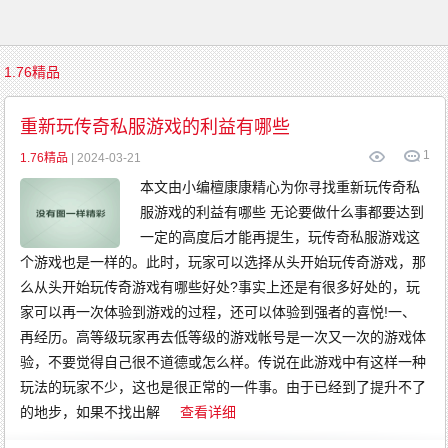
首
1.76精品
页
传
奇
重新玩传奇私服游戏的利益有哪些
游
戏
1
复
1.76精品
| 2024-03-21
古
传
本文由小编檀康康精心为你寻找重新玩传奇私
奇
新
服游戏的利益有哪些 无论要做什么事都要达到
开
传
奇
一定的高度后才能再提生，玩传奇私服游戏这
传
奇
个游戏也是一样的。此时，玩家可以选择从头开始玩传奇游戏，那
发
布
么从头开始玩传奇游戏有哪些好处?事实上还是有很多好处的，玩
精
品
家可以再一次体验到游戏的过程，还可以体验到强者的喜悦!一、
传
奇
再经历。高等级玩家再去低等级的游戏帐号是一次又一次的游戏体
英
雄
验，不要觉得自己很不道德或怎么样。传说在此游戏中有这样一种
传
奇
玩法的玩家不少，这也是很正常的一件事。由于已经到了提升不了
金
币
传
的地步，如果不找出解
查看详细
奇
中
变