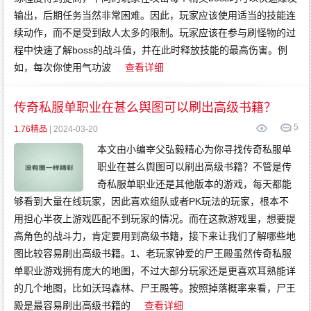
输出，后期任务当然非常困难。因此，玩家应该使用适当的技能连
续动作，而不是受到敌人太多的限制。玩家应该在参与刷怪物的过
程中快速了解boss的战斗值，并在此时释放技能的最高伤害。例
如，每次你使用气功波
查看详细
传奇私服单职业在甚么舆图可以刷出高级书籍？
5
1.76精品
| 2024-03-20
本文由小编宰父弘毅精心为你寻找传奇私服单
职业在甚么舆图可以刷出高级书籍？不管是传
奇私服单职业还是其他版本的游戏，每天都能
够看到大量在线玩家，因此喜欢组队或者PK玩法的玩家，根本不
用担心半夜上游戏匹配不到玩家的情况。而在这款游戏里，想要提
高角色的战斗力，肯定要用到高级书籍，接下来让我们了解哪些地
图比较容易刷出高级书籍。1、老玩家钟爱的尸王殿虽然传奇私服
单职业游戏拥有庞大的地图，不过大部分玩家还是更喜欢耳熟能详
的几个地图，比如沃玛森林、尸王殿等。按照掉落概率来看，尸王
殿是最容易刷出高级书籍的
查看详细