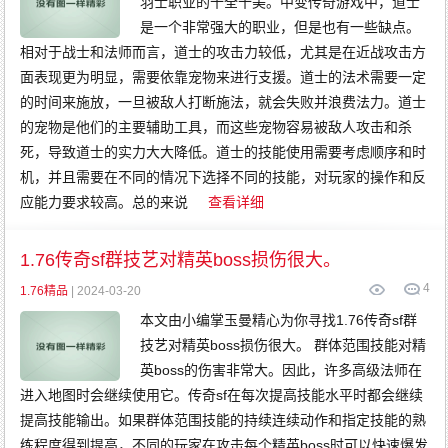
羽士职业的十全十美。中变传奇游戏中，道士
是一个非常强大的职业，但是也有一些缺点。
相对于战士和法师而言，道士的攻击力较低，尤其是在近战攻击方
面表现更为明显，需要依靠宠物来进行支援。道士的法术需要一定
的时间来施放，一旦被敌人打断施法，就会失败并浪费法力。道士
的宠物是他们的主要辅助工具，而这些宠物容易被敌人攻击和杀
死，导致道士的实力大大降低。道士的技能使用需要考虑顺序和时
机，并且需要在不同的情况下选择不同的技能，对玩家的操作和反
应能力要求较高。总的来说
查看详细
1.76传奇sf群技艺对精英boss损伤很大。
4
1.76精品
| 2024-03-20
本文由小编掌玉曼精心为你寻找1.76传奇sf群
技艺对精英boss损伤很大。 群体范围技能对精
英boss的伤害非常大。因此，许多高级法师在
进入地图时会继续使用它。传奇sf在每次提高技能水平时都会继续
提高技能输出。如果群体范围技能的持续连续动作和指定技能的熟
练程度得到提高，不同的玩家在攻击每个精英boss时可以快速爆发