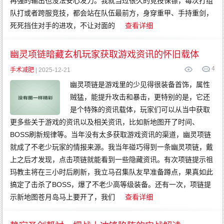
再强的输出也没法安心发力。我就当过很久的竞技保镖，每次打组
队打或者跨服竞技，都会站在队伍最前方，身穿重甲、手持重剑，
死死挡住对手的进攻，不让对面的
查看详细
幽灵项链暗藏玄机玩家获取游戏资讯的怀旧载体
4
手术减肥
| 2025-12-21
幽灵项链是游戏里的少见得很装备首饰，属性
贼猛，能提升攻击和暴击，更特别的是，它还
是个特殊的资讯载体，玩家们可以从当中获取
更多些关于游戏的资讯以及相关资讯，比如新地图开了时间、
BOSS刷新规律等。当年没有太多获取游戏资讯的渠道，幽灵项链
就成了不老少玩家的情报来源。我当年碰巧得到一条幽灵项链，戴
上之后才发现，点击项链就能看到一些隐藏资讯。有次项链提示祖
玛教主将在三小时后刷新，我立马召集队友早准备蹲点，果真如此
搞定了击杀了BOSS，爆了不老少高等级装备。还有一次，项链提
示新地图苍月岛马上要开了，我们
查看详细