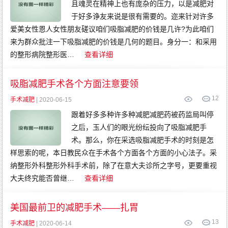
且魂灵在精神上也有庞杂的压力，以是减肥对
于好多诤友来说是很有需要的。迩来针对许多
爱美女性恩人女性朋友磋议咱们吸脂减肥的价钱是几许?为此咱们
来为群众批注一下吸脂减肥的价钱是几何的题目。身分一：和采用
的整形病院整形医…
查看详细
吸脂减肥手术各个方面注意要领
12
手术减肥
| 2020-06-15
跟着好多多种许多种减肥减肥药被药监局叫停
之后，玉人们的眼光纷纭投向了吸脂减肥手
术。那么，你在采选吸脂减肥手术的时刻是怎
样思索的呢，本日教民众在手术各个方面各个方面的小心法子。采
纳整形外科整形外科手术前，除了在意大夫诊所之字号，更要重视
大夫终究能否曾继…
查看详细
美国最前卫的减肥手术——扎胃
13
手术减肥
| 2020-06-14