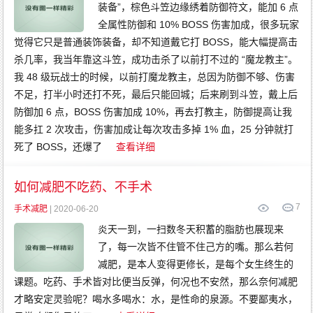
装备”，棕色斗笠边缘绣着防御符文，能加 6 点
全属性防御和 10% BOSS 伤害加成，很多玩家
觉得它只是普通装饰装备，却不知道戴它打 BOSS，能大幅提高击
杀几率，我当年靠这斗笠，成功击杀了以前打不过的 “魔龙教主”。
我 48 级玩战士的时候，以前打魔龙教主，总因为防御不够、伤害
不足，打半小时还打不死，最后只能回城；后来刷到斗笠，戴上后
防御加 6 点，BOSS 伤害加成 10%，再去打教主，防御提高让我
能多扛 2 次攻击，伤害加成让每次攻击多掉 1% 血，25 分钟就打
死了 BOSS，还爆了
查看详细
如何减肥不吃药、不手术
7
手术减肥
| 2020-06-20
炎天一到，一扫数冬天积蓄的脂肪也展现来
了，每一次皆不住管不住己方的嘴。那么若何
减肥，是本人变得更修长，是每个女生终生的
课题。吃药、手术皆对比便当反弹，何况也不安然，那么奈何减肥
才略安定灵验呢？喝水多喝水：水，是性命的泉源。不要鄙夷水，