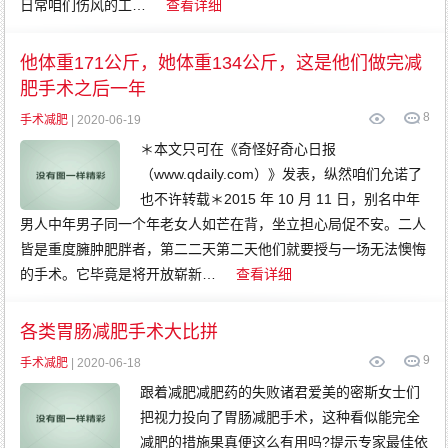
日常咱们伤风的工…
查看详细
他体重171公斤，她体重134公斤，这是他们做完减
肥手术之后一年
8
手术减肥
| 2020-06-19
＊本文只可在《奇怪好奇心日报
（www.qdaily.com）》发表，纵然咱们允诺了
也不许转载＊2015 年 10 月 11 日，别名中年
男人中年男子同一个年老女人如芒在背，坐立担心局促不安。二人
皆是重度臃肿肥胖者，第二二天第二天他们就要授与一场无法懊悔
的手术。它毕竟是将开放崭新…
查看详细
各类胃肠减肥手术大比拼
9
手术减肥
| 2020-06-18
跟着减肥减肥药的失败诸君爱美的密斯女士们
把视力投向了胃肠减肥手术，这种看似能完全
减肥的措施果真便这么有用吗?提示专家最佳依