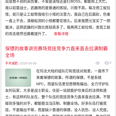
出意想不到的高伤害，不管是清怪还是打BOSS，都能帮上大忙。
传
奇
我以前耍战士，武器用的是普通的炼狱，兴致不高，每次用工蚁拉
变
态
传
怪，就只是让工蚁帮我吸引小怪的注意力，我自己在后面砍，伤害
奇
网
一直上不去，清蜈蚣洞的小怪都要花很久。后来我攒元宝买了一把
通
传
裁决，这把武器的兴致比炼狱高多了，我再用工蚁拉怪，发现工蚁
奇
的攻击居然也跟着提升了，
查看详细
保镖的故事讲完赛场竞技竞争力直来直去拉满制霸
全场
3
手术减肥
| 2026-04-08
在玛法大陆的组队打和竞技对局里，一直传下
来着保镖的故事，所谓的保镖，不是系统
NPC，而是队伍里甘愿牺牲输出、全力守护队
友的玩家，大多是战士职业，往前一站就能护住身后的法师和道
士，有这样的队友在，整个队伍的竞技竞争力直来直去拉满，不管
碰到多强的对手，都能稳当当压制、制霸全场。好多队伍打输竞
技，不是输出不够，而是缺少靠谱的保镖，没人抗伤、没人兜底，