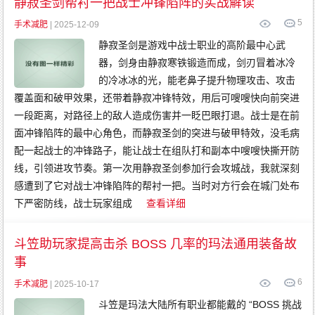
静寂圣剑帮衬一把战士冲锋陷阵的实战解读
5
手术减肥
| 2025-12-09
静寂圣剑是游戏中战士职业的高阶最中心武
器，剑身由静寂寒铁锻造而成，剑刃冒着冰冷
的冷冰冰的光，能老鼻子提升物理攻击、攻击
覆盖面和破甲效果，还带着静寂冲锋特效，用后可嗖嗖快向前突进
一段距离，对路径上的敌人造成伤害并一眨巴眼打退。战士是在前
面冲锋陷阵的最中心角色，而静寂圣剑的突进与破甲特效，没毛病
配一起战士的冲锋路子，能让战士在组队打和副本中嗖嗖快撕开防
线，引领进攻节奏。第一次用静寂圣剑参加行会攻城战，我就深刻
感遭到了它对战士冲锋陷阵的帮衬一把。当时对方行会在城门处布
下严密防线，战士玩家组成
查看详细
斗笠助玩家提高击杀 BOSS 几率的玛法通用装备故
事
6
手术减肥
| 2025-10-17
斗笠是玛法大陆所有职业都能戴的 “BOSS 挑战