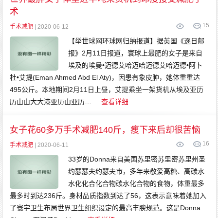
术
15
手术减肥
| 2020-06-12
【举世球网环球网归纳报道】据英国《逐日邮
报》2月11日报道，寰球上最肥的女子是来自
埃及的埃曼•迈德艾哈迈哈迈德艾哈迈德•阿卜
杜•艾提(Eman Ahmed Abd El Aty)，因患有象皮肿，她体重重达
495公斤。本地期间2月11日上昼，艾提乘坐一架货机从埃及亚历
历山山大大港亚历山亚历…
查看详细
女子花60多万手术减肥140斤，瘦下来后却很苦恼
16
手术减肥
| 2020-06-11
33岁的Donna来自美国苏里密苏里密苏里州圣
约瑟瑟夫约瑟夫市，多年来敬爱高糖、高碳水
水化化合化合物碳水化合物的食物，体重最多
最多时到达236斤。身材品质指数到达了56，这表示意味着她加入
了寰宇卫生布局世界卫生组织设定的最高丰腴规范。这是Donna