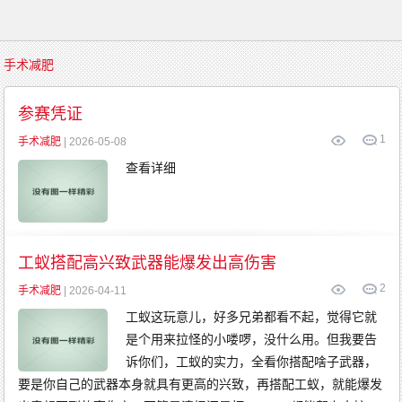
首
手术减肥
页
传
奇
参赛凭证
游
戏
1
复
手术减肥
| 2026-05-08
古
传
查看详细
奇
新
开
传
奇
传
奇
发
布
工蚁搭配高兴致武器能爆发出高伤害
精
品
传
2
手术减肥
| 2026-04-11
奇
英
雄
工蚁这玩意儿，好多兄弟都看不起，觉得它就
传
奇
是个用来拉怪的小喽啰，没什么用。但我要告
金
币
诉你们，工蚁的实力，全看你搭配啥子武器，
传
奇
要是你自己的武器本身就具有更高的兴致，再搭配工蚁，就能爆发
中
变