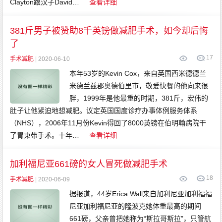
Clayton跟汉子David…
查看详细
381斤男子被赞助8千英镑做减肥手术，如今却后悔
了
17
手术减肥
| 2020-06-10
本年53岁的Kevin Cox，来自英国西米德德兰
米德兰兹郡奥德伯里市，敬爱快餐的他向来很
胖，1999年是他最重的时期，381斤，宏伟的
肚子让他紧迫地想减肥。议定英国国度诊疗办事体例服务体系
（NHS），2006年11月份Kevin得回了8000英镑在伯明翰病院干
了胃束带手术。十年…
查看详细
加利福尼亚661磅的女人冒死做减肥手术
18
手术减肥
| 2020-06-09
据报道，44岁Erica Wall来自加利尼亚加利福福
尼亚加利福尼亚的隆波克她体重最高的期间
661磅，父亲曾把她称为“斯拉哥斯拉”，只管航