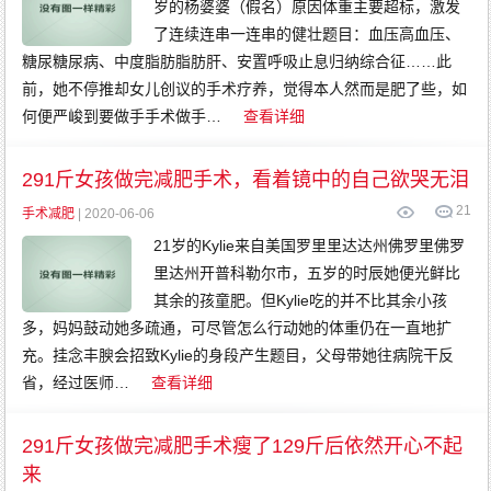
岁的杨婆婆（假名）原因体重主要超标，激发
了连续连串一连串的健壮题目：血压高血压、
糖尿糖尿病、中度脂肪脂肪肝、安置呼吸止息归纳综合征……此
前，她不停推却女儿创议的手术疗养，觉得本人然而是肥了些，如
何便严峻到要做手手术做手…
查看详细
291斤女孩做完减肥手术，看着镜中的自己欲哭无泪
21
手术减肥
| 2020-06-06
21岁的Kylie来自美国罗里里达达州佛罗里佛罗
里达州开普科勒尔市，五岁的时辰她便光鲜比
其余的孩童肥。但Kylie吃的并不比其余小孩
多，妈妈鼓动她多疏通，可尽管怎么行动她的体重仍在一直地扩
充。挂念丰腴会招致Kylie的身段产生题目，父母带她往病院干反
省，经过医师…
查看详细
291斤女孩做完减肥手术瘦了129斤后依然开心不起
来