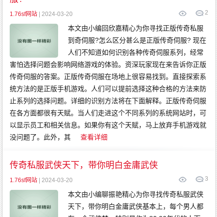
传
奇
2
1.76sf网站
| 2024-03-20
变
态
传
本文由小编回欣嘉精心为你寻找正版传奇私服
奇
网
到奇伺服?怎么区分甚么是正版传奇伺服? 现在
通
传
人们不知道如何识别各种传奇伺服系列，经常
奇
害怕选择问题会影响网络游戏的体验。资深玩家现在来告诉你正版
传奇伺服的答案。正版传奇伺服在场地上很容易找到。直接探索系
统方法的是正版手机游戏。人们可以提前选择这种合格的方法来防
止系列的选择问题。详细的识别方法将在下面解释。正版传奇伺服
在各方面都很有天赋。当人们走进这个不同系列的系统网站时，可
以显示员工和相关信息。如果你有这个天赋，马上放弃手机游戏就
没问题了。此外，其
查看详细
传奇私服武侠天下，带你明白金庸武侠
3
1.76sf网站
| 2024-03-20
本文由小编聊振艳精心为你寻找传奇私服武侠
天下，带你明白金庸武侠基本上，每个男人都