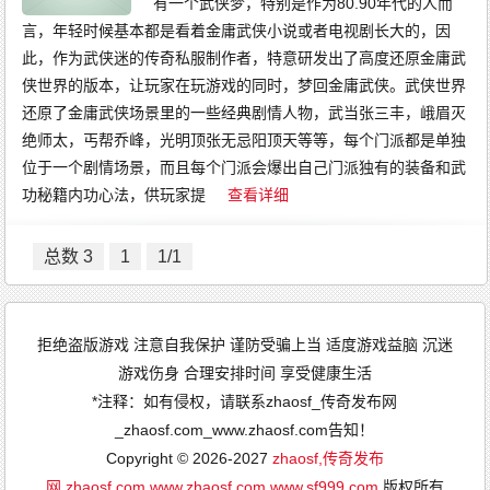
有一个武侠梦，特别是作为80.90年代的人而
言，年轻时候基本都是看着金庸武侠小说或者电视剧长大的，因
此，作为武侠迷的传奇私服制作者，特意研发出了高度还原金庸武
侠世界的版本，让玩家在玩游戏的同时，梦回金庸武侠。武侠世界
还原了金庸武侠场景里的一些经典剧情人物，武当张三丰，峨眉灭
绝师太，丐帮乔峰，光明顶张无忌阳顶天等等，每个门派都是单独
位于一个剧情场景，而且每个门派会爆出自己门派独有的装备和武
功秘籍内功心法，供玩家提
查看详细
总数 3
1
1/1
拒绝盗版游戏 注意自我保护 谨防受骗上当 适度游戏益脑 沉迷
游戏伤身 合理安排时间 享受健康生活
*注释：如有侵权，请联系zhaosf_传奇发布网
_zhaosf.com_www.zhaosf.com告知！
Copyright © 2026-2027
zhaosf,传奇发布
网,zhaosf.com,www.zhaosf.com,www.sf999.com
版权所有