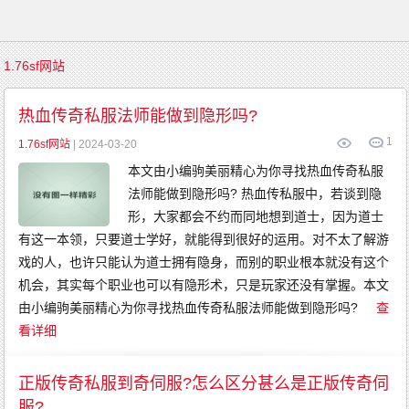
首
1.76sf网站
页
传
奇
热血传奇私服法师能做到隐形吗?
游
戏
1
复
1.76sf网站
| 2024-03-20
古
传
本文由小编驹美丽精心为你寻找热血传奇私服
奇
新
法师能做到隐形吗? 热血传私服中，若谈到隐
开
传
奇
形，大家都会不约而同地想到道士，因为道士
传
奇
有这一本领，只要道士学好，就能得到很好的运用。对不太了解游
发
布
戏的人，也许只能认为道士拥有隐身，而别的职业根本就没有这个
精
品
机会，其实每个职业也可以有隐形术，只是玩家还没有掌握。本文
传
奇
由小编驹美丽精心为你寻找热血传奇私服法师能做到隐形吗?
查
英
雄
看详细
传
奇
金
币
传
正版传奇私服到奇伺服?怎么区分甚么是正版传奇伺
奇
中
服?
变