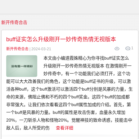
首
新开传奇合击
页
传
奇
buff证实怎么升级刚开一妙传奇热情无视版本
游
戏
1
复
新开传奇合击
| 2024-03-21
古
传
本文由小编道霞姝精心为你寻找buff证实怎么
奇
新
升级刚开一妙传奇热情无视版本 在激情刚开一
开
传
奇
妙传奇中，有一个功能我们必须打开，这个功
传
奇
能可以大大改善我们的角色，这个功能是buff证书的升级，可以激
发
布
活各种buff，这个buff激活可以激活四个buff分别是风暴的力量，生
精
品
命的来源，佛阻止佛和不朽的四个buff奖金。这四个buff的加成都
传
奇
非常强大。让我们依次看看这四个buff属性加成的介绍。首先，第
英
雄
一个buff是风暴的力量。buff的属性是攻击伤害，血量永久增加
传
奇
20%，一刀斩杀人物和怪物20%。觉醒神技的致命诱惑，技能击中
金
币
传
敌人后，敌人所受的伤
查看详细
奇
中
变